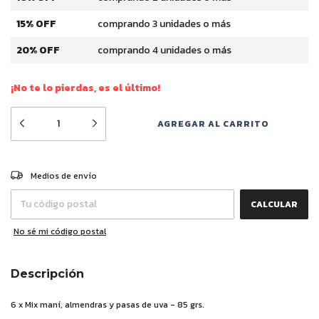
15% OFF
comprando 3 unidades o más
20% OFF
comprando 4 unidades o más
¡No te lo pierdas, es el último!
CAMBIAR CP
Entregas para el CP:
Medios de envío
CALCULAR
No sé mi código postal
Descripción
6 x Mix maní, almendras y pasas de uva - 85 grs.