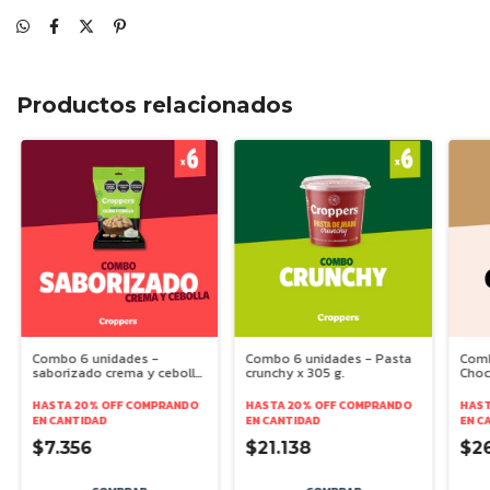
Productos relacionados
Combo 6 unidades -
Combo 6 unidades - Pasta
Comb
saborizado crema y cebolla
crunchy x 305 g.
Choc
x 85 g.
HASTA 20% OFF
COMPRANDO
HASTA 20% OFF
COMPRANDO
HAST
EN CANTIDAD
EN CANTIDAD
EN C
$7.356
$21.138
$2