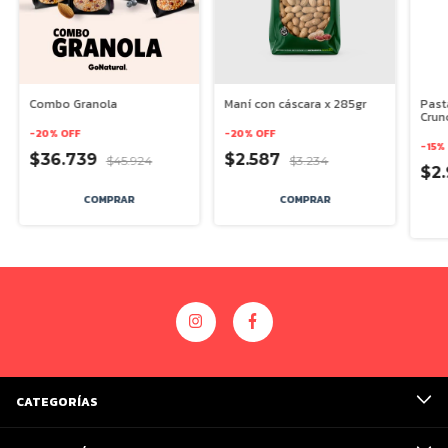
Combo Granola
Maní con cáscara x 285gr
Past
Crun
-
20
%
OFF
-
20
%
OFF
-
15
%
$36.739
$2.587
$45.924
$3.234
$2
CATEGORÍAS