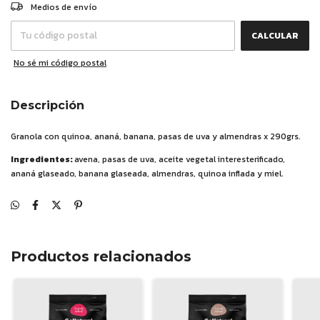
CAMBIAR CP
Entregas para el CP:
Medios de envío
CALCULAR
No sé mi código postal
Descripción
Granola con quinoa, ananá, banana, pasas de uva y almendras x 290grs.
Ingredientes:
avena, pasas de uva, aceite vegetal interesterificado,
ananá glaseado, banana glaseada, almendras, quinoa inflada y miel.
Productos relacionados